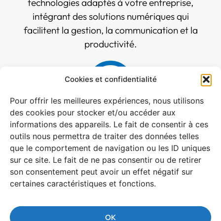
technologies adaptés à votre entreprise,
intégrant des solutions numériques qui
facilitent la gestion, la communication et la
productivité.
Cookies et confidentialité
Pour offrir les meilleures expériences, nous utilisons
des cookies pour stocker et/ou accéder aux
Accompagnement et suivi
informations des appareils. Le fait de consentir à ces
outils nous permettra de traiter des données telles
Nous vous accompagnons à chaque étape
que le comportement de navigation ou les ID uniques
sur ce site. Le fait de ne pas consentir ou de retirer
de votre transformation digitale, avec un
son consentement peut avoir un effet négatif sur
suivi régulier pour assurer l'efficacité des
certaines caractéristiques et fonctions.
solutions mises en place et ajuster les
stratégies au besoin.
OK