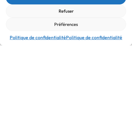
Refuser
Préférences
Prêt à commencer
Politique de confidentialité
Politique de confidentialité
votre
TRANSFORMATION
digitale ?
Aujourd'hui, la transformation numérique