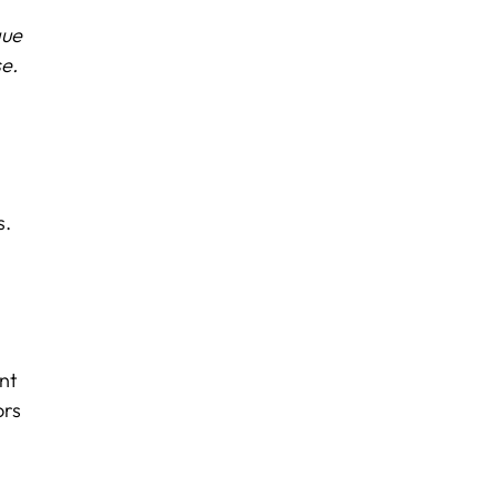
que
e.
s.
nt
ors