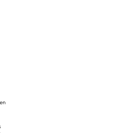
 en
s
s