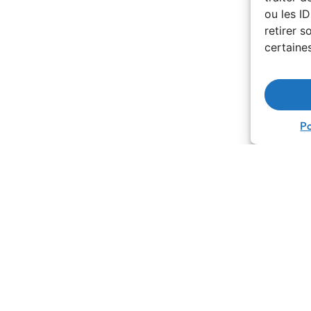
ou les ID
retirer 
certaines
Po
ilégié pour vivre une
 yachts de luxe. Spécialisés